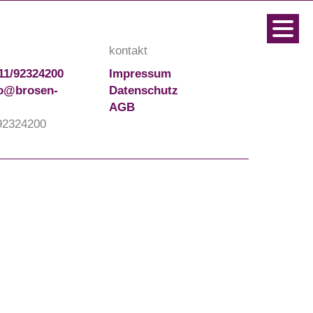
kontakt
11/92324200
Impressum
fo@brosen-
Datenschutz
AGB
92324200